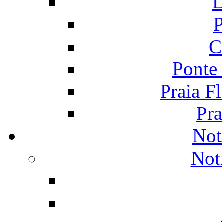
L
P
C
Ponte
Praia F
Pra
Not
Not