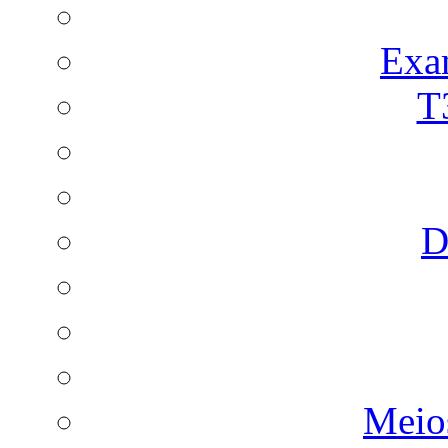
Exa
T
D
Meio