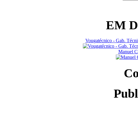
EM 
Vougatécnico - Gab. Técn
Manuel Co
Co
Publ