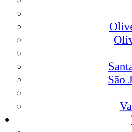
Oliv
Oli
Sant
São 
Va