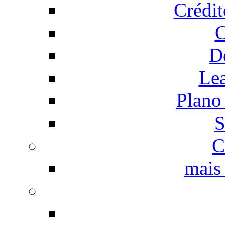
Crédi
C
D
Le
Plano
S
C
mais