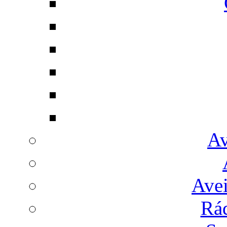
Av
Avei
Rá