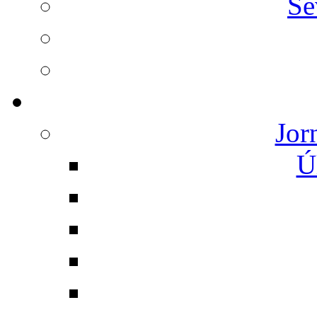
Se
Jor
Ú