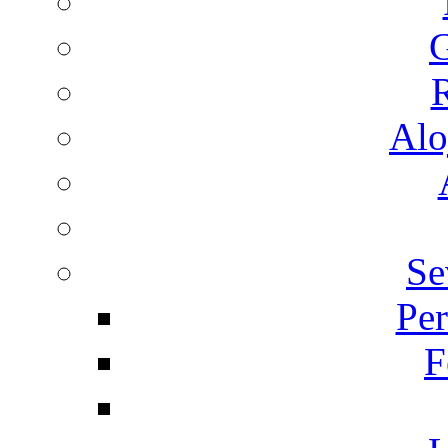
G
R
Alo
Se
Per
F