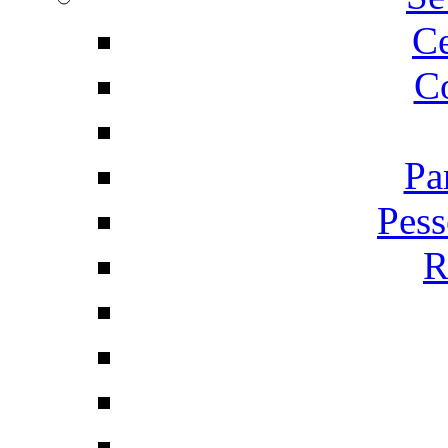
C
Co
Pa
Pess
R