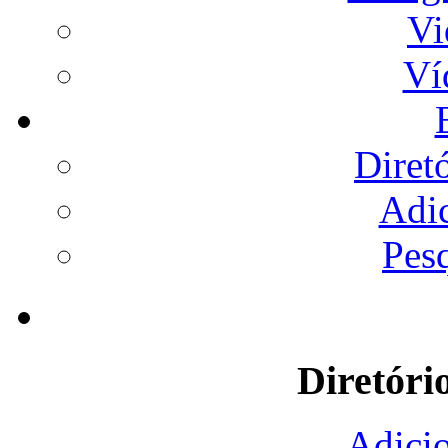
Vi
Ví
Diret
Adi
Pes
Diretóri
Adicio