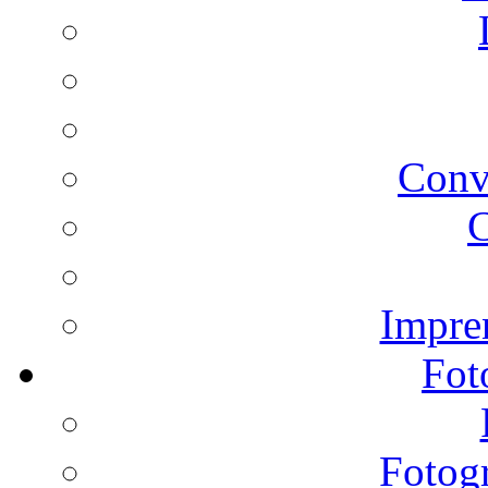
Conv
C
Impren
Fot
Fotogr