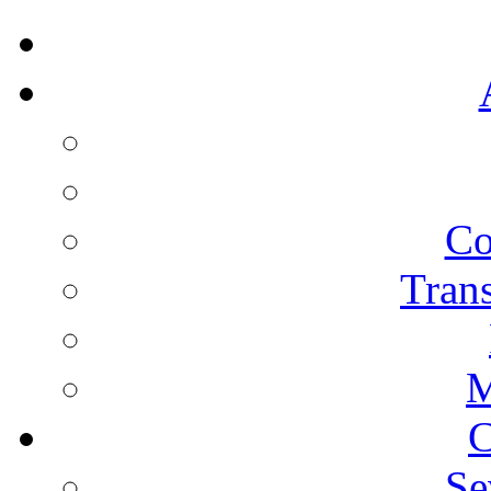
Co
Trans
M
C
Se