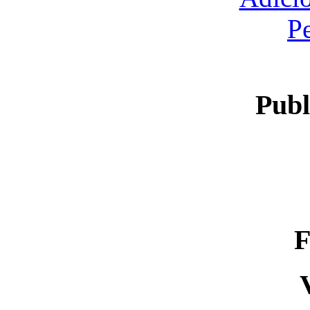
P
Publ
F