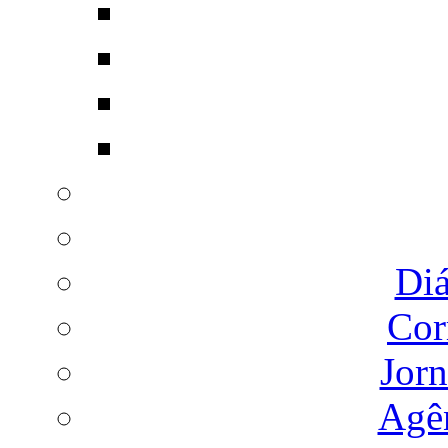
Diá
Cor
Jorn
Agên