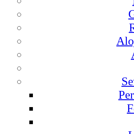
G
R
Alo
Se
Per
F