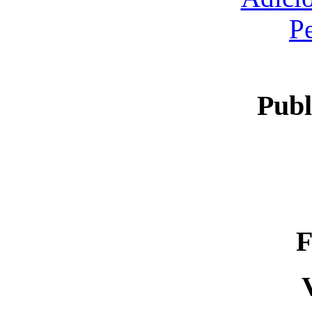
P
Publ
F