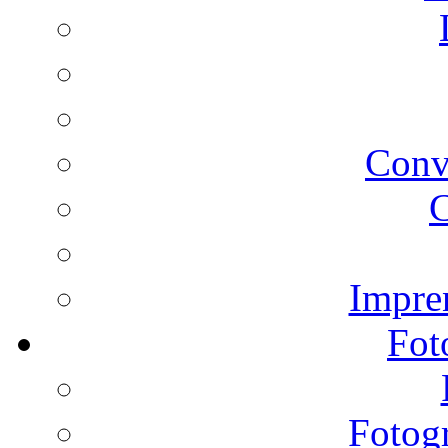
Conv
C
Impren
Fot
Fotogr