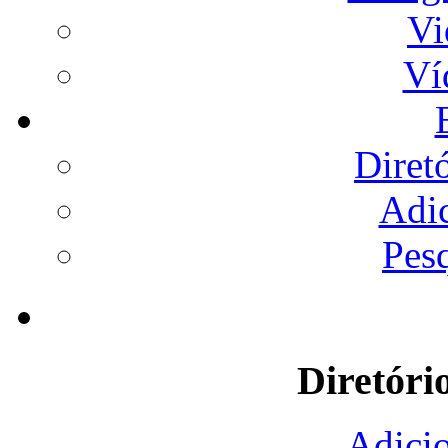
Vi
Ví
Diret
Adi
Pes
Diretóri
Adicio