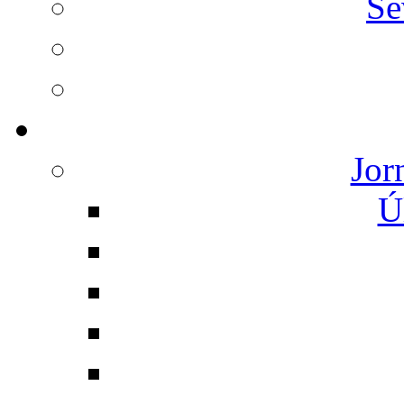
Se
Jor
Ú