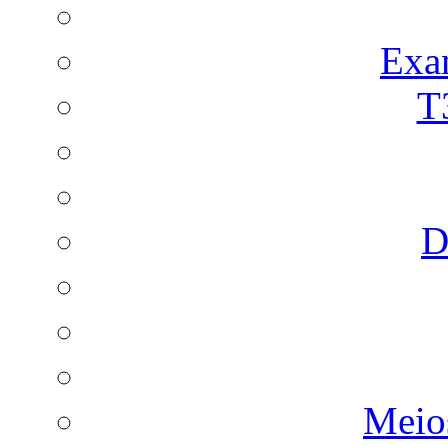
Exa
T
D
Meio