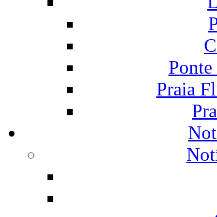
L
P
C
Ponte
Praia F
Pra
Not
Not