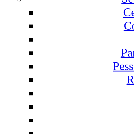
C
Co
Pa
Pess
R