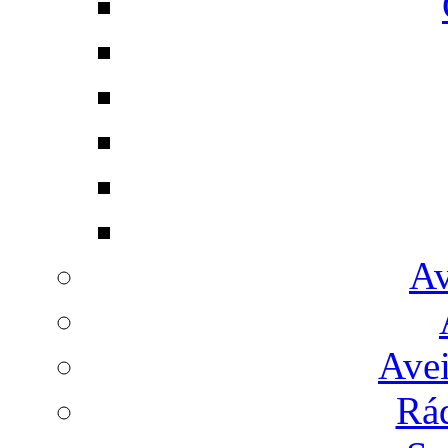
Av
Avei
Rá