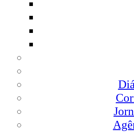
Diá
Cor
Jorn
Agên