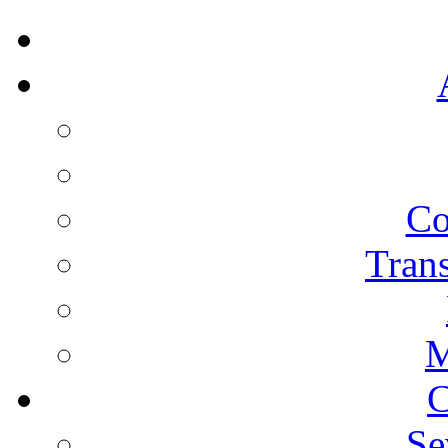
Co
Trans
M
C
Se