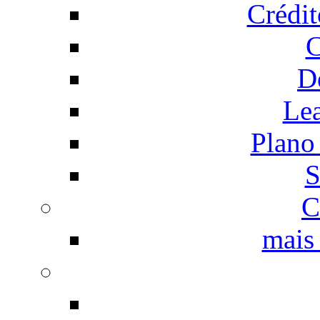
Crédi
C
D
Le
Plano
S
C
mais