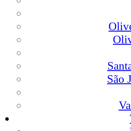
Oliv
Oli
Sant
São 
Va