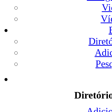
Vi
Ví
Diret
Adi
Pes
Diretóri
Adicio