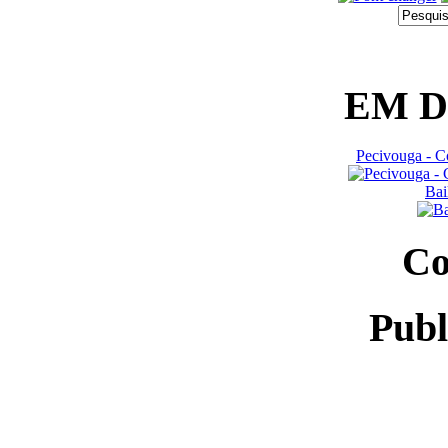
EM 
Pecivouga - C
Bai
Co
Publ