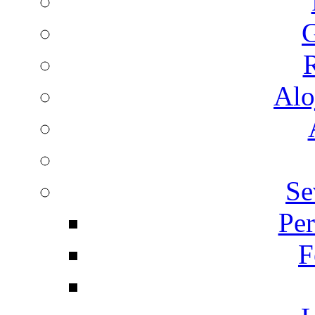
G
R
Alo
Se
Per
F