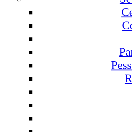
C
Co
Pa
Pess
R