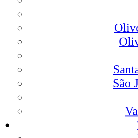
Oliv
Oli
Sant
São 
Va