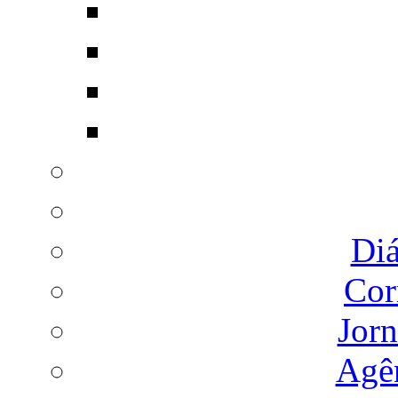
Diá
Cor
Jorn
Agên