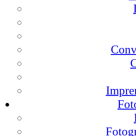
Conv
C
Impren
Fot
Fotogr