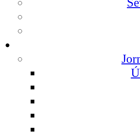
Se
Jor
Ú