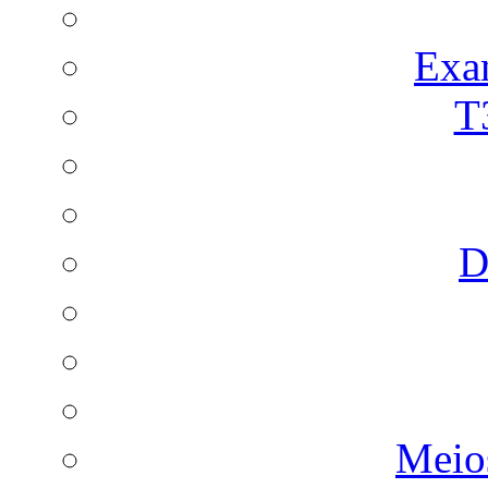
Exa
T
D
Meio