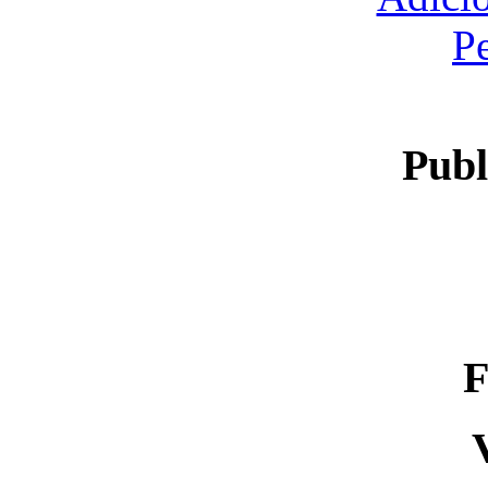
P
Publ
F