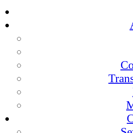
Co
Trans
M
C
Se