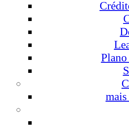
Crédi
C
D
Le
Plano
S
C
mais