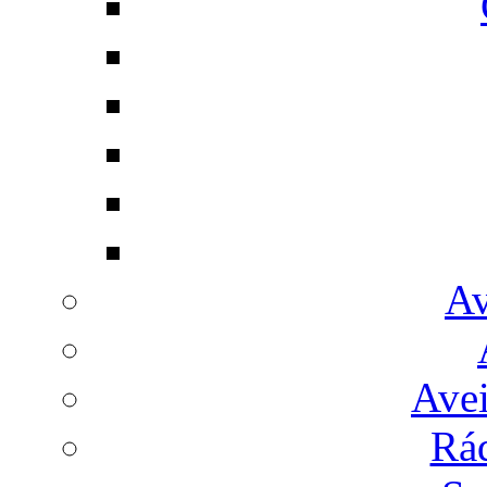
Av
Avei
Rá