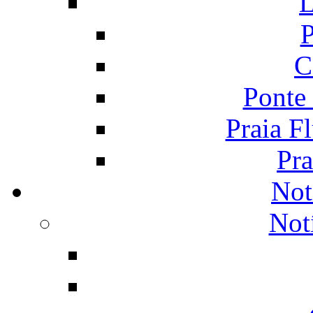
L
P
C
Ponte
Praia F
Pra
Not
Not