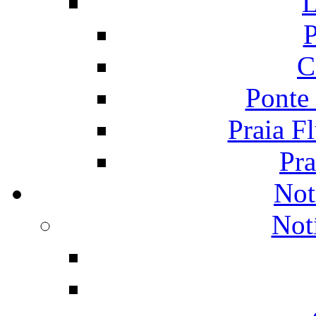
L
P
C
Ponte
Praia F
Pra
Not
Not