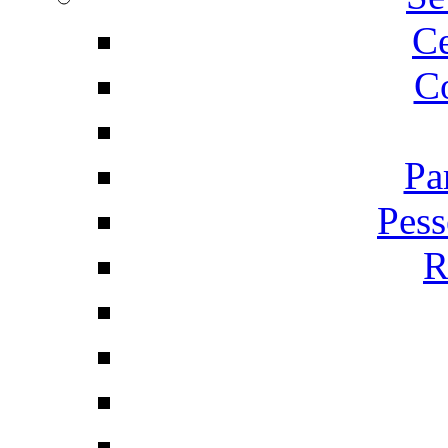
C
Co
Pa
Pess
R