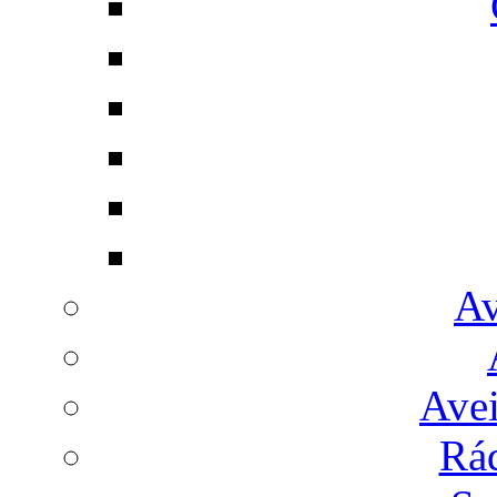
Av
Avei
Rá