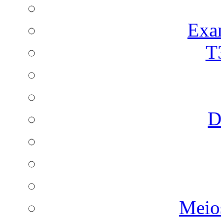
Exa
T
D
Meio