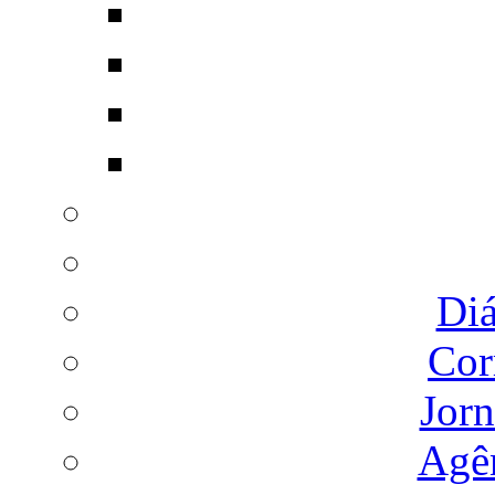
Diá
Cor
Jorn
Agên