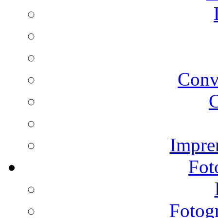
Conv
C
Impren
Fot
Fotogr