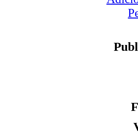
P
Publ
F