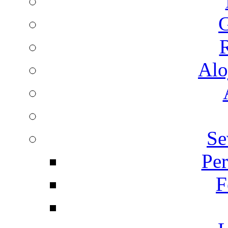
G
R
Alo
Se
Per
F