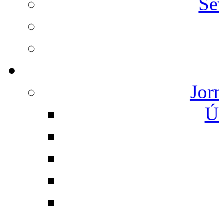
Se
Jor
Ú