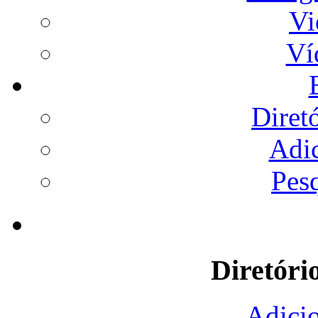
Vi
Ví
Diret
Adi
Pes
Diretóri
Adicio