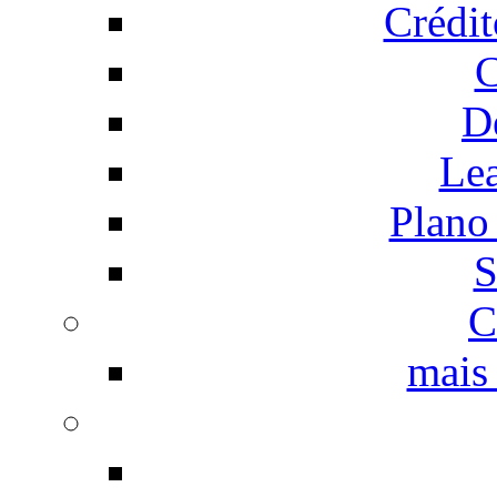
Crédi
C
D
Le
Plano
S
C
mais