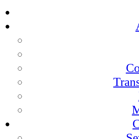
Co
Trans
M
C
Se