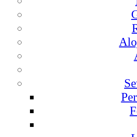
G
R
Alo
Se
Per
F