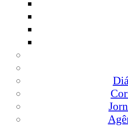
Diá
Cor
Jorn
Agên