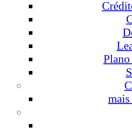
Crédi
C
D
Le
Plano
S
C
mais