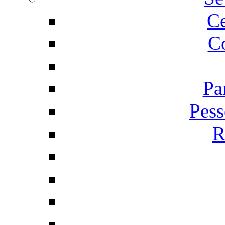
C
Co
Pa
Pess
R