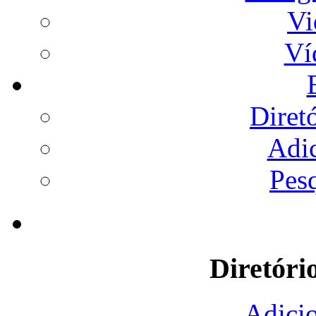
Vi
Ví
Diret
Adi
Pes
Diretóri
Adicio