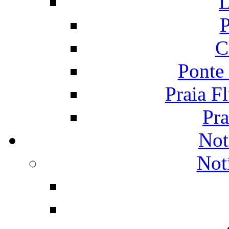
L
P
C
Ponte
Praia F
Pra
Not
Not