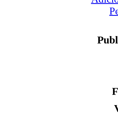
P
Publ
F