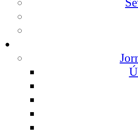
Se
Jor
Ú