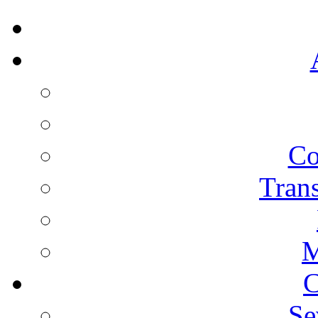
Co
Trans
M
C
Se