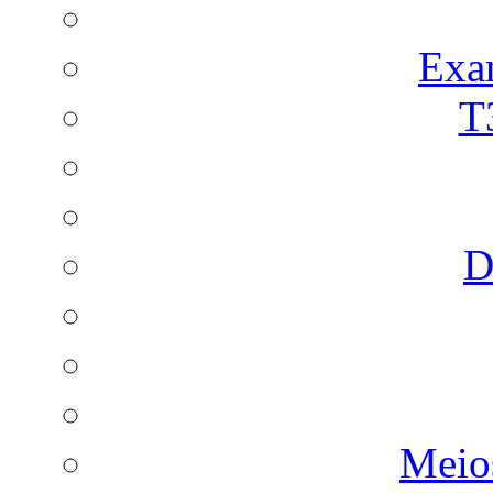
Exa
T
D
Meio