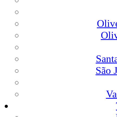
Oliv
Oli
Sant
São 
Va