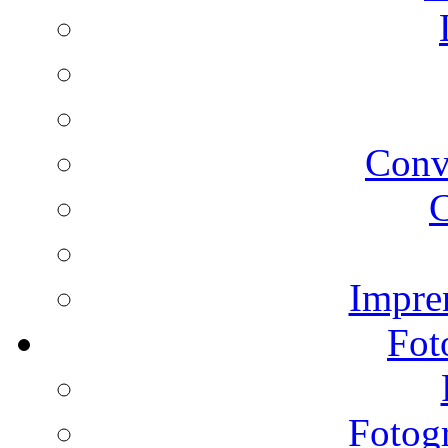
Conv
C
Impren
Fot
Fotogr