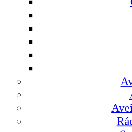
Av
Avei
Rá