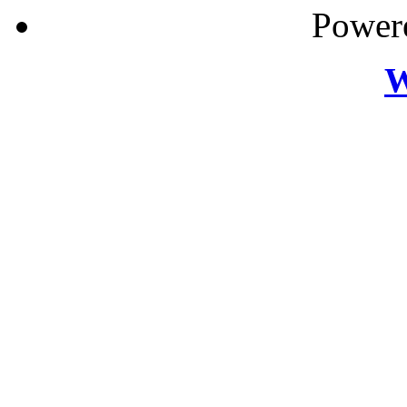
Power
W