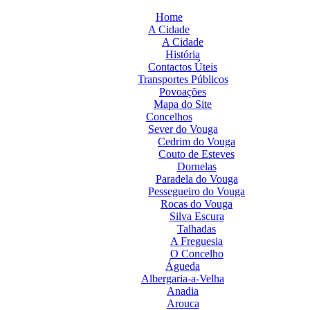
Home
A Cidade
A Cidade
História
Contactos Úteis
Transportes Públicos
Povoações
Mapa do Site
Concelhos
Sever do Vouga
Cedrim do Vouga
Couto de Esteves
Dornelas
Paradela do Vouga
Pessegueiro do Vouga
Rocas do Vouga
Silva Escura
Talhadas
A Freguesia
O Concelho
Águeda
Albergaria-a-Velha
Anadia
Arouca