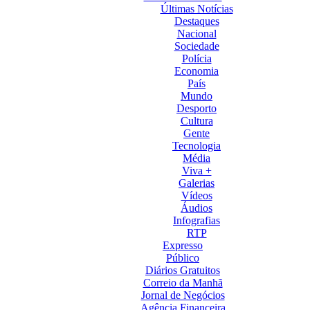
Últimas Notícias
Destaques
Nacional
Sociedade
Polícia
Economia
País
Mundo
Desporto
Cultura
Gente
Tecnologia
Média
Viva +
Galerias
Vídeos
Áudios
Infografias
RTP
Expresso
Público
Diários Gratuitos
Correio da Manhã
Jornal de Negócios
Agência Financeira