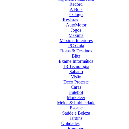
Record
A Bola
O Jogo
Revistas
AutoMotor
Jogos
Máxima
Máxima Interiores
PC Guia
Rotas & Destinos
Blitz
Exame Informática
T3 Tecnologia
Sábado
Visão
Deco Proteste
Caras
Futebol
Marketeer
Meios & Publicidade
Escape
Saúde e Beleza
Jardins
Utilidades
Emprego