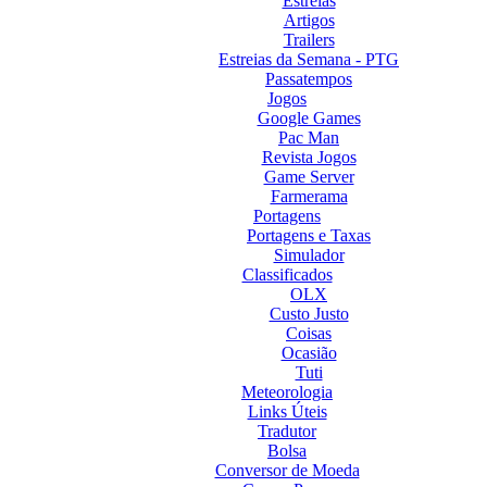
Estreias
Artigos
Trailers
Estreias da Semana - PTG
Passatempos
Jogos
Google Games
Pac Man
Revista Jogos
Game Server
Farmerama
Portagens
Portagens e Taxas
Simulador
Classificados
OLX
Custo Justo
Coisas
Ocasião
Tuti
Meteorologia
Links Úteis
Tradutor
Bolsa
Conversor de Moeda