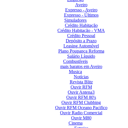
Aveiro
Expresso - Aveiro
Expresso - Últimos
Simuladores
Crédito Habitação
Crédito Habitação - VMA
Crédito Pessoal
Depósito a Prazo
Leasing Automóvel
Plano Poupança Reforma
Salário Líquido
Combustíveis
mais baratos em Aveiro
Musica
Notícias
Revista Blitz
Ouvir RFM
Ouvir Antena3
Ouvir RFM 80's
Ouvir RFM Clubbing
Ouvir RFM Oceano Pacifico
Ouvir Radio Comercial
Ouvir M80
Cinema