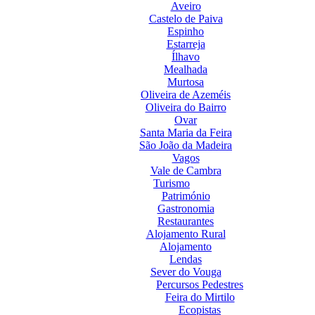
Aveiro
Castelo de Paiva
Espinho
Estarreja
Ílhavo
Mealhada
Murtosa
Oliveira de Azeméis
Oliveira do Bairro
Ovar
Santa Maria da Feira
São João da Madeira
Vagos
Vale de Cambra
Turismo
Património
Gastronomia
Restaurantes
Alojamento Rural
Alojamento
Lendas
Sever do Vouga
Percursos Pedestres
Feira do Mirtilo
Ecopistas