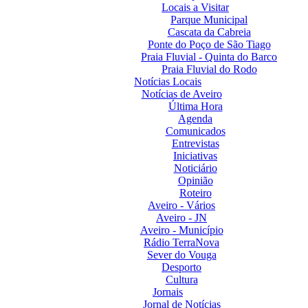
Locais a Visitar
Parque Municipal
Cascata da Cabreia
Ponte do Poço de São Tiago
Praia Fluvial - Quinta do Barco
Praia Fluvial do Rodo
Notícias Locais
Notícias de Aveiro
Última Hora
Agenda
Comunicados
Entrevistas
Iniciativas
Noticiário
Opinião
Roteiro
Aveiro - Vários
Aveiro - JN
Aveiro - Município
Rádio TerraNova
Sever do Vouga
Desporto
Cultura
Jornais
Jornal de Notícias