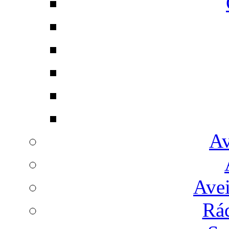
Av
Avei
Rá