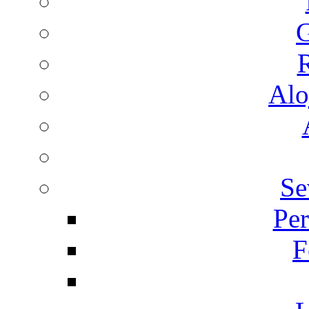
G
R
Alo
Se
Per
F