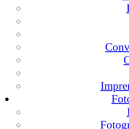
Conv
C
Impren
Fot
Fotogr