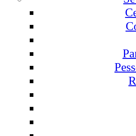
C
Co
Pa
Pess
R