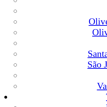
Oliv
Oli
Sant
São 
Va