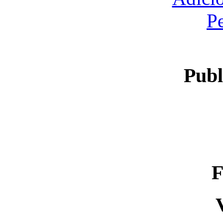
P
Publ
F