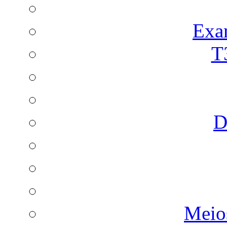
Exa
T
D
Meio