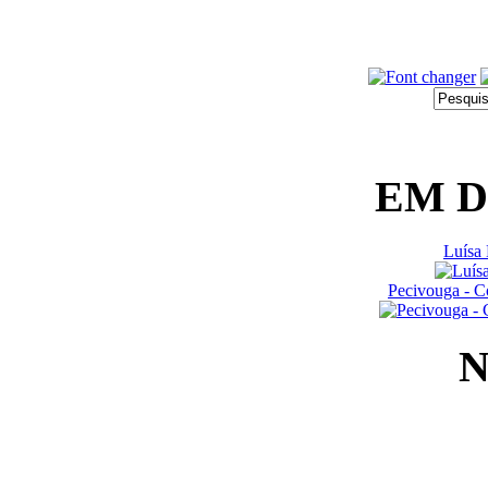
EM 
Luísa 
Pecivouga - C
N