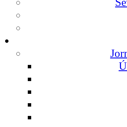
Se
Jor
Ú