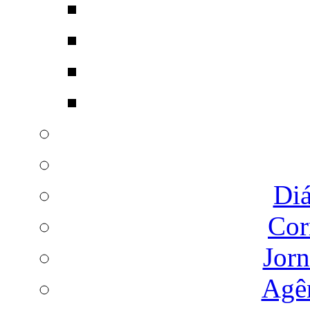
Diá
Cor
Jorn
Agên