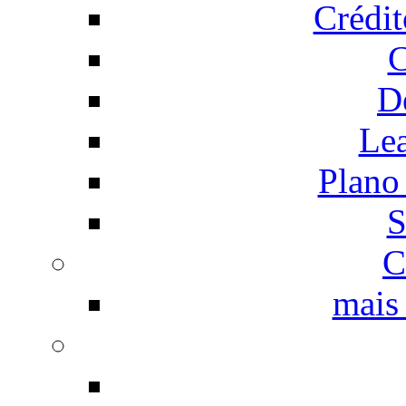
Crédi
C
D
Le
Plano
S
C
mais