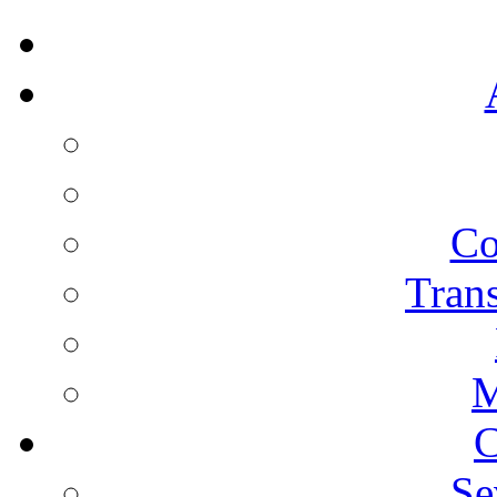
Co
Trans
M
C
Se