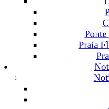
L
P
C
Ponte
Praia F
Pra
Not
Not