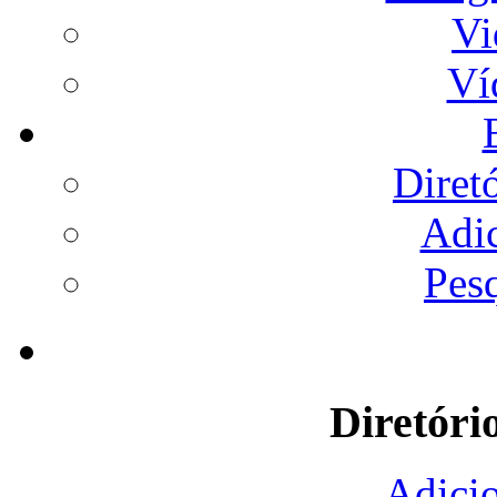
Vi
Ví
Diret
Adi
Pes
Diretóri
Adicio