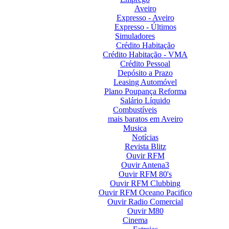
Aveiro
Expresso - Aveiro
Expresso - Últimos
Simuladores
Crédito Habitação
Crédito Habitação - VMA
Crédito Pessoal
Depósito a Prazo
Leasing Automóvel
Plano Poupança Reforma
Salário Líquido
Combustíveis
mais baratos em Aveiro
Musica
Notícias
Revista Blitz
Ouvir RFM
Ouvir Antena3
Ouvir RFM 80's
Ouvir RFM Clubbing
Ouvir RFM Oceano Pacifico
Ouvir Radio Comercial
Ouvir M80
Cinema