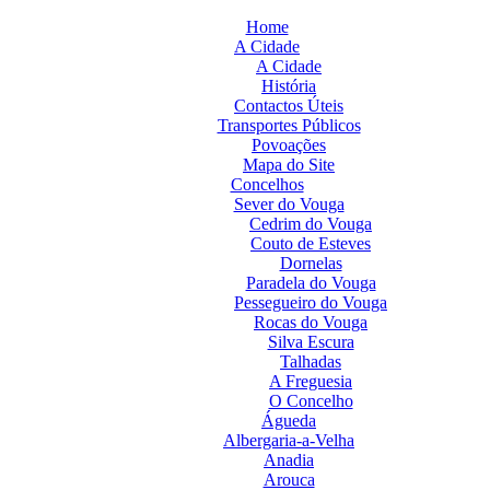
Home
A Cidade
A Cidade
História
Contactos Úteis
Transportes Públicos
Povoações
Mapa do Site
Concelhos
Sever do Vouga
Cedrim do Vouga
Couto de Esteves
Dornelas
Paradela do Vouga
Pessegueiro do Vouga
Rocas do Vouga
Silva Escura
Talhadas
A Freguesia
O Concelho
Águeda
Albergaria-a-Velha
Anadia
Arouca