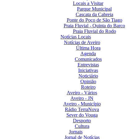
Locais a Visitar
Parque Municipal
Cascata da Cabreia
Ponte do Poço de São Tiago
Praia Fluvial - Quinta do Barco
Praia Fluvial do Rodo
Notícias Locais
Notícias de Aveiro
Última Hora
Agenda
Comunicados
Entrevistas
Iniciativas
Noticiário
Opinião
Roteiro
Aveiro - Vários
Aveiro - JN
Aveiro - Município
Rádio TerraNova
Sever do Vouga
Desporto
Cultura
Jornais
Jornal de Notícias