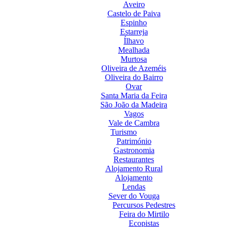
Aveiro
Castelo de Paiva
Espinho
Estarreja
Ílhavo
Mealhada
Murtosa
Oliveira de Azeméis
Oliveira do Bairro
Ovar
Santa Maria da Feira
São João da Madeira
Vagos
Vale de Cambra
Turismo
Património
Gastronomia
Restaurantes
Alojamento Rural
Alojamento
Lendas
Sever do Vouga
Percursos Pedestres
Feira do Mirtilo
Ecopistas