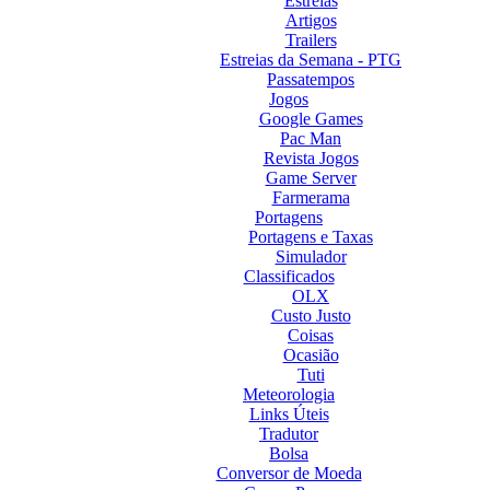
Estreias
Artigos
Trailers
Estreias da Semana - PTG
Passatempos
Jogos
Google Games
Pac Man
Revista Jogos
Game Server
Farmerama
Portagens
Portagens e Taxas
Simulador
Classificados
OLX
Custo Justo
Coisas
Ocasião
Tuti
Meteorologia
Links Úteis
Tradutor
Bolsa
Conversor de Moeda