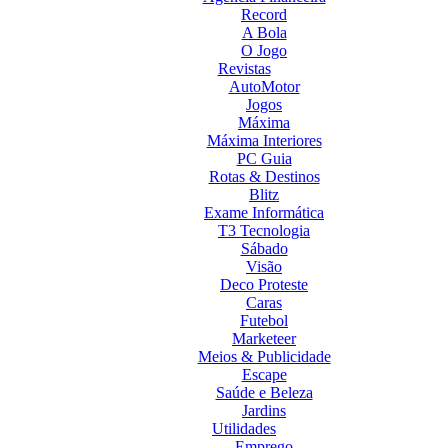
Record
A Bola
O Jogo
Revistas
AutoMotor
Jogos
Máxima
Máxima Interiores
PC Guia
Rotas & Destinos
Blitz
Exame Informática
T3 Tecnologia
Sábado
Visão
Deco Proteste
Caras
Futebol
Marketeer
Meios & Publicidade
Escape
Saúde e Beleza
Jardins
Utilidades
Emprego