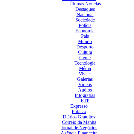
Últimas Notícias
Destaques
Nacional
Sociedade
Polícia
Economia
País
Mundo
Desporto
Cultura
Gente
Tecnologia
Média
Viva +
Galerias
Vídeos
Áudios
Infografias
RTP
Expresso
Público
Diários Gratuitos
Correio da Manhã
Jornal de Negócios
Agência Financeira