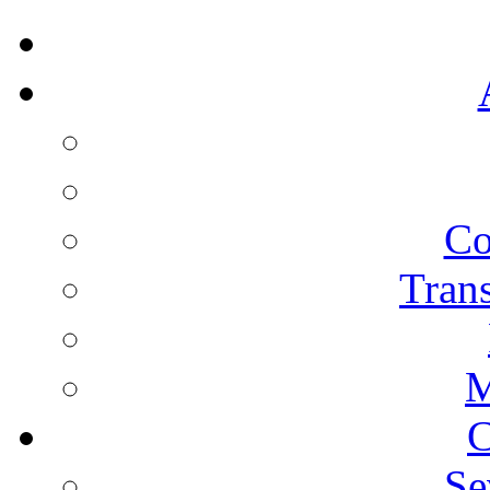
Co
Trans
M
C
Se