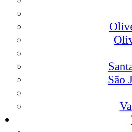
Oliv
Oli
Sant
São 
Va