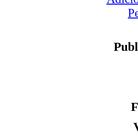
P
Publ
F