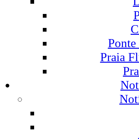
L
P
C
Ponte
Praia F
Pra
Not
Not