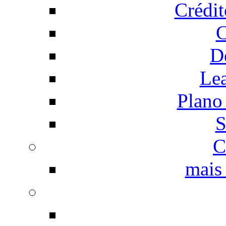
Crédi
C
D
Le
Plano
S
C
mais