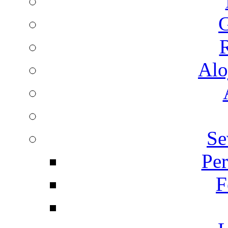
G
R
Alo
Se
Per
F