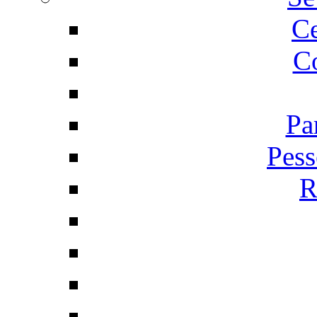
C
Co
Pa
Pess
R