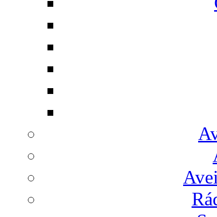
Av
Avei
Rá