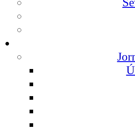
Se
Jor
Ú