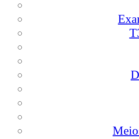
Exa
T
D
Meio