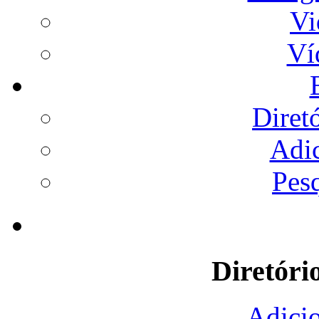
Vi
Ví
Diret
Adi
Pes
Diretóri
Adicio