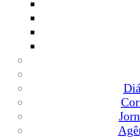
Diá
Cor
Jorn
Agên