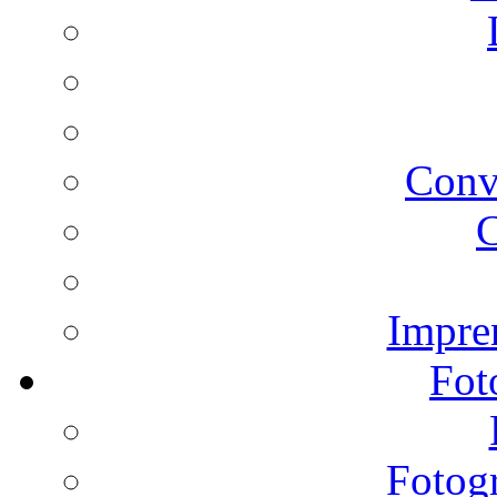
Conv
C
Impren
Fot
Fotogr