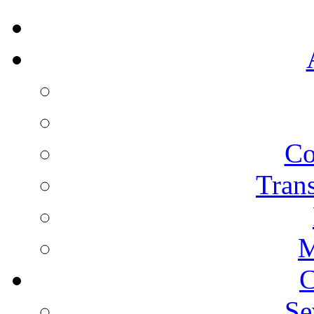
Co
Trans
M
C
Se