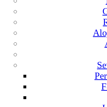
G
R
Alo
Se
Per
F