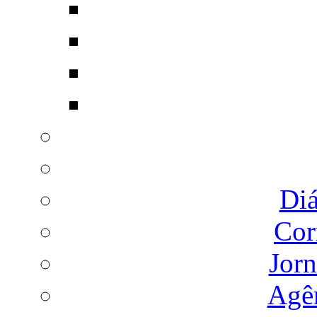
Diá
Cor
Jorn
Agên