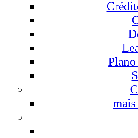
Crédi
C
D
Le
Plano
S
C
mais