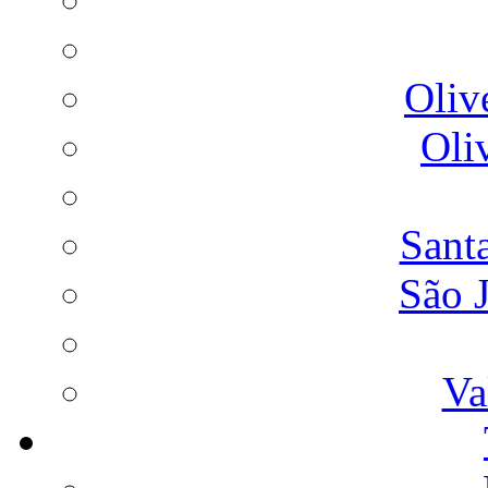
Oliv
Oli
Sant
São 
Va