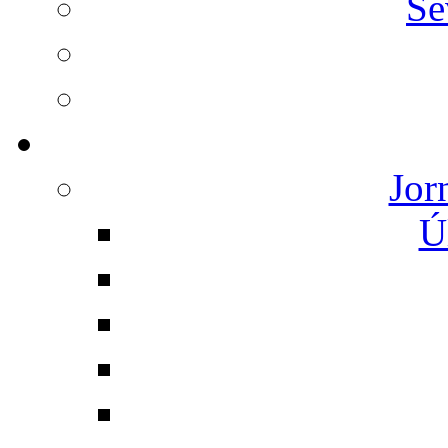
Se
Jor
Ú