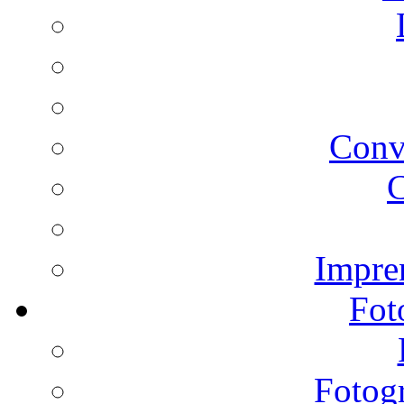
Conv
C
Impren
Fot
Fotogr