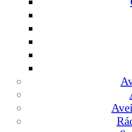
Av
Avei
Rá