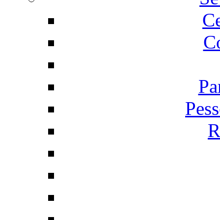
C
Co
Pa
Pess
R