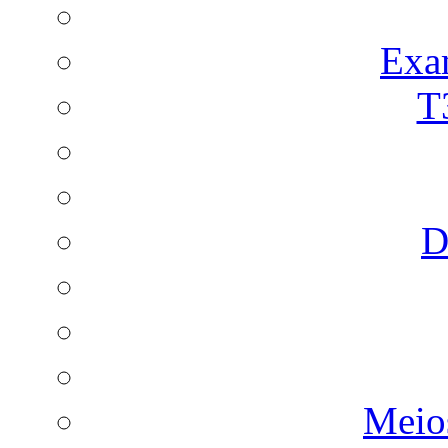
Exa
T
D
Meio