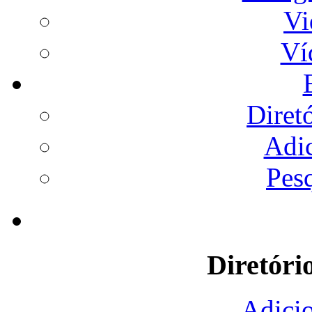
Vi
Ví
Diret
Adi
Pes
Diretóri
Adicio