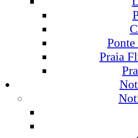
L
P
C
Ponte
Praia F
Pra
Not
Not