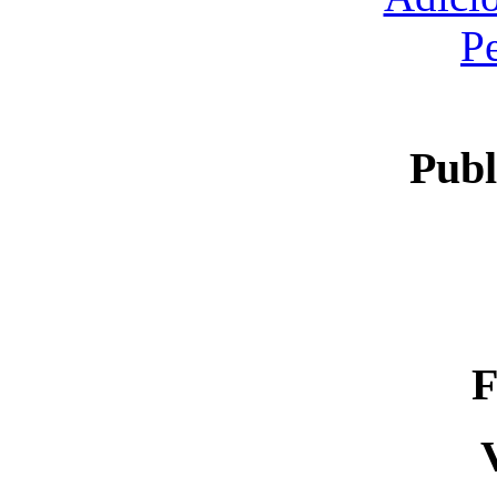
P
Publ
F