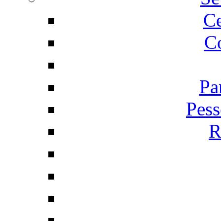
C
Co
Pa
Pess
R