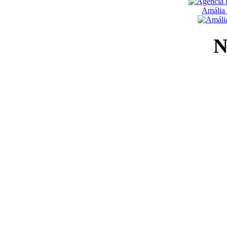
Amália 
N