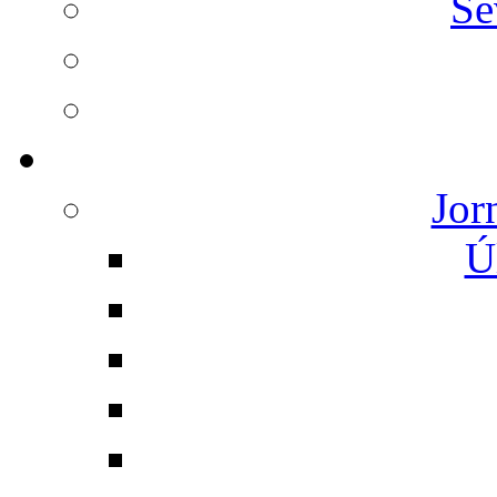
Se
Jor
Ú