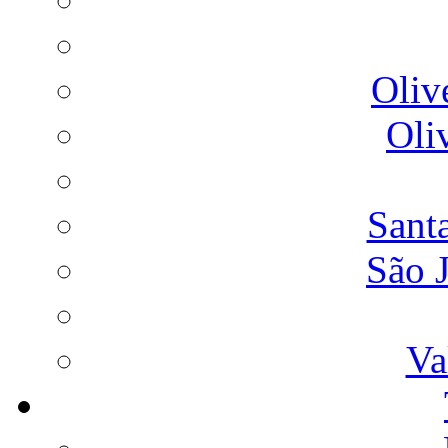
Oliv
Oli
Sant
São 
Va