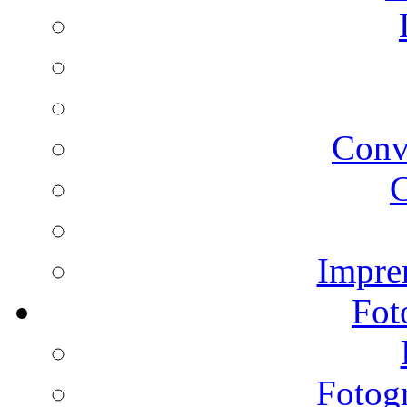
Conv
C
Impren
Fot
Fotogr