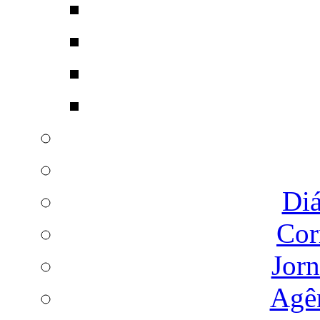
Diá
Cor
Jorn
Agên