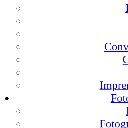
Conv
C
Impren
Fot
Fotogr