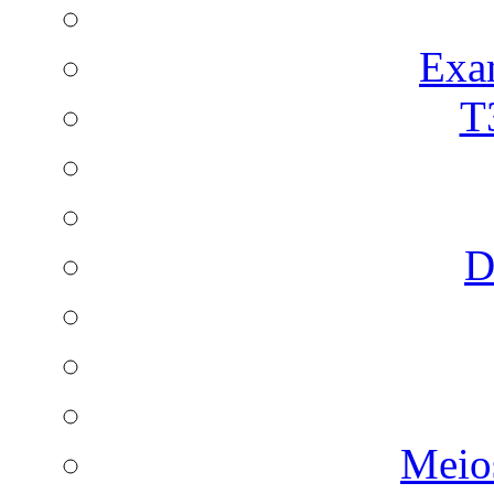
Exa
T
D
Meio