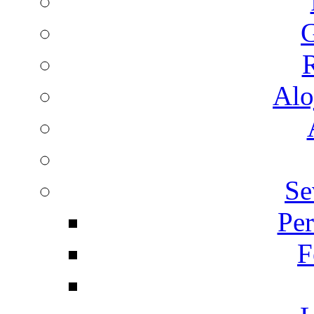
G
R
Alo
Se
Per
F