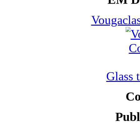
Vougaclas
Glass 
Co
Publ