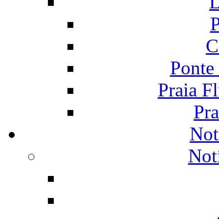
L
P
C
Ponte
Praia F
Pra
Not
Not