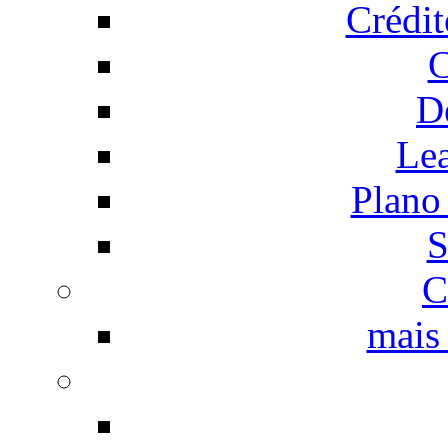
Crédi
C
D
Le
Plano
S
C
mais