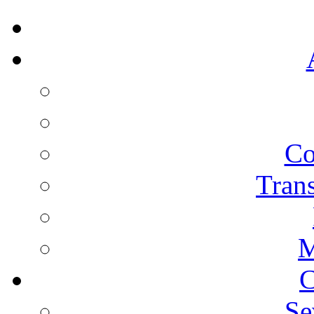
Co
Trans
M
C
Se