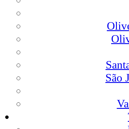
Oliv
Oli
Sant
São 
Va