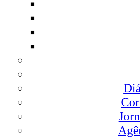
Diá
Cor
Jorn
Agên