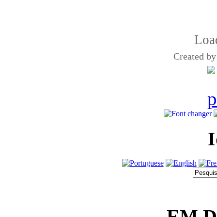
Load
Created b
EM 