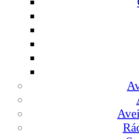
Av
Avei
Rá