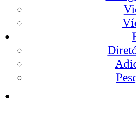
Vi
Ví
Diret
Adi
Pes