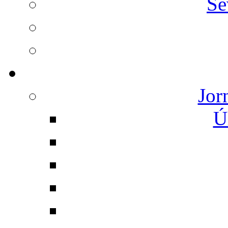
Se
Jor
Ú