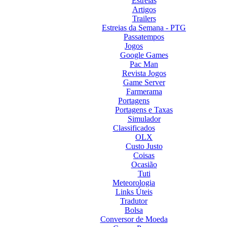
Estreias
Artigos
Trailers
Estreias da Semana - PTG
Passatempos
Jogos
Google Games
Pac Man
Revista Jogos
Game Server
Farmerama
Portagens
Portagens e Taxas
Simulador
Classificados
OLX
Custo Justo
Coisas
Ocasião
Tuti
Meteorologia
Links Úteis
Tradutor
Bolsa
Conversor de Moeda