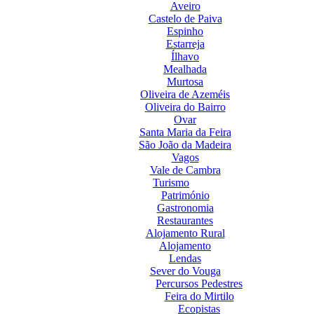
Aveiro
Castelo de Paiva
Espinho
Estarreja
Ílhavo
Mealhada
Murtosa
Oliveira de Azeméis
Oliveira do Bairro
Ovar
Santa Maria da Feira
São João da Madeira
Vagos
Vale de Cambra
Turismo
Património
Gastronomia
Restaurantes
Alojamento Rural
Alojamento
Lendas
Sever do Vouga
Percursos Pedestres
Feira do Mirtilo
Ecopistas