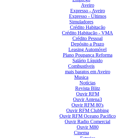
Aveiro
Expresso - Aveiro
Expresso - Últimos
Simuladores
Crédito Habitação
Crédito Habitação - VMA
Crédito Pessoal
Depósito a Prazo
Leasing Automóvel
Plano Poupança Reforma
Salário Líquido
Combustíveis
mais baratos em Aveiro
Musica
Notícias
Revista Blitz
Ouvir RFM
Ouvir Antena3
Ouvir RFM 80's
Ouvir RFM Clubbing
Ouvir RFM Oceano Pacifico
Ouvir Radio Comercial
Ouvir M80
Cinema