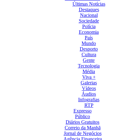
Últimas Notícias
Destaques
Nacional
Sociedade
Polícia
Economia
País
Mundo
Desporto
Cultura
Gente
Tecnologia
Média
Viva +
Galerias
Vídeos
Áudios
Infografias
RTP
Expresso
Público
Diários Gratuitos
Correio da Manhã
Jornal de Negócios
Agência Financeira