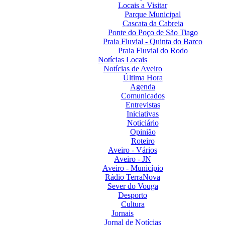
Locais a Visitar
Parque Municipal
Cascata da Cabreia
Ponte do Poço de São Tiago
Praia Fluvial - Quinta do Barco
Praia Fluvial do Rodo
Notícias Locais
Notícias de Aveiro
Última Hora
Agenda
Comunicados
Entrevistas
Iniciativas
Noticiário
Opinião
Roteiro
Aveiro - Vários
Aveiro - JN
Aveiro - Município
Rádio TerraNova
Sever do Vouga
Desporto
Cultura
Jornais
Jornal de Notícias