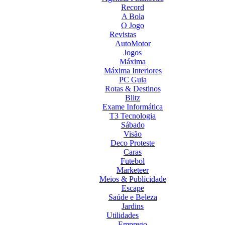
Record
A Bola
O Jogo
Revistas
AutoMotor
Jogos
Máxima
Máxima Interiores
PC Guia
Rotas & Destinos
Blitz
Exame Informática
T3 Tecnologia
Sábado
Visão
Deco Proteste
Caras
Futebol
Marketeer
Meios & Publicidade
Escape
Saúde e Beleza
Jardins
Utilidades
Emprego