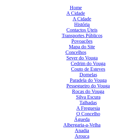
Home
A Cidade
A Cidade
História
Contactos Úteis
Transportes Públicos
Povoações
Mapa do Site
Concelhos
Sever do Vouga
Cedrim do Vouga
Couto de Esteves
Dornelas
Paradela do Vouga
Pessegueiro do Vouga
Rocas do Vouga
Silva Escura
Talhadas
A Freguesia
O Concelho
Águeda
Albergaria-a-Velha
Anadia
Arouca