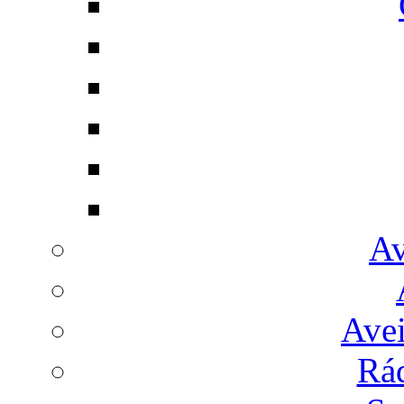
Av
Avei
Rá