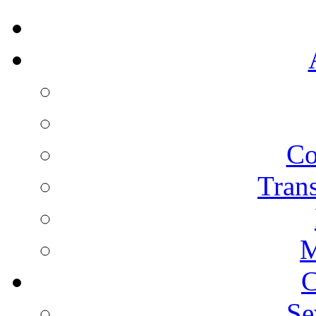
Co
Trans
M
C
Se