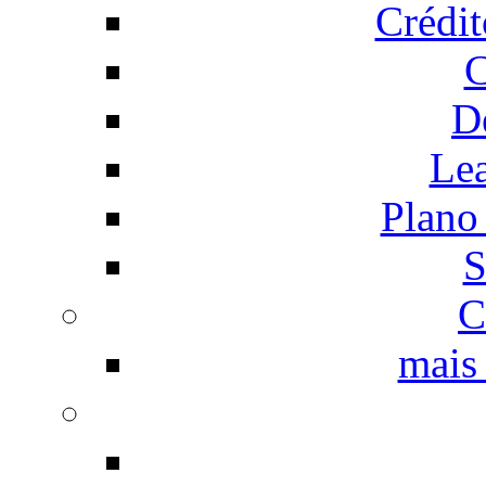
Crédi
C
D
Le
Plano
S
C
mais