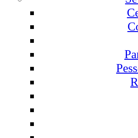
C
Co
Pa
Pess
R