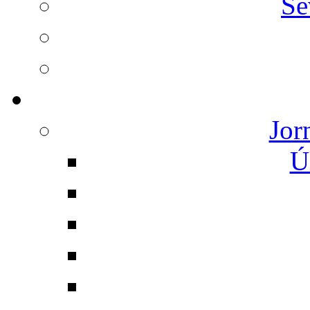
Se
Jor
Ú