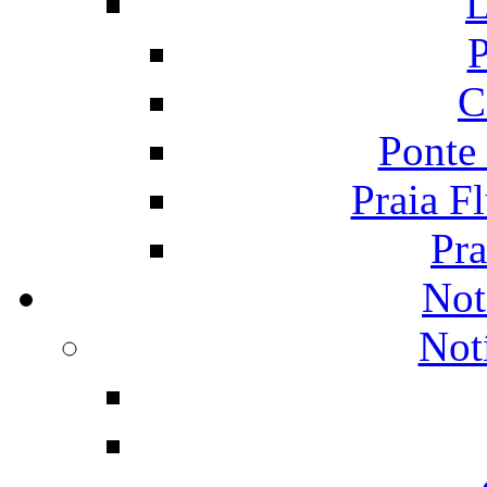
L
P
C
Ponte
Praia F
Pra
Not
Not