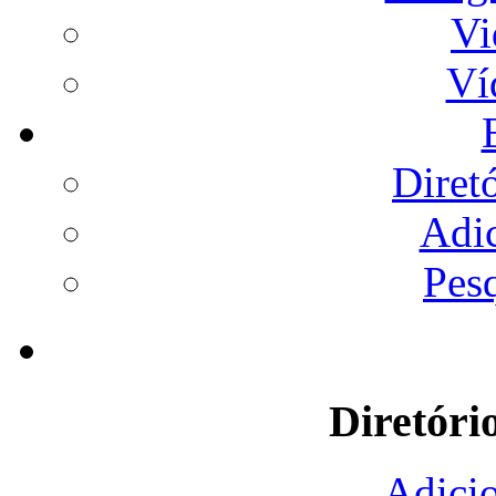
Vi
Ví
Diret
Adi
Pes
Diretóri
Adicio