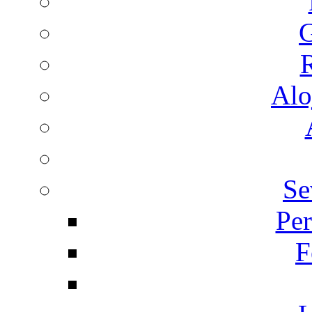
G
R
Alo
Se
Per
F