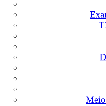
Exa
T
D
Meio