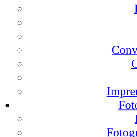
Conv
C
Impren
Fot
Fotogr