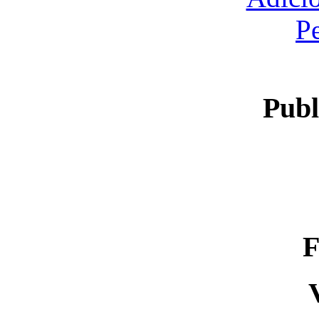
P
Publ
F