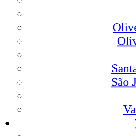
Oliv
Oli
Sant
São 
Va