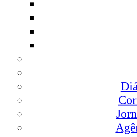
Diá
Cor
Jorn
Agên