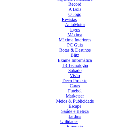
Record
A Bola
O Jogo
Revistas
AutoMotor
Jogos
Máxima
Máxima Interiores
PC Guia
Rotas & Destinos
Blitz
Exame Informática
T3 Tecnologia
Sábado
Visão
Deco Proteste
Caras
Futebol
Marketeer
Meios & Publicidade
Escape
Saúde e Beleza
Jardins
Utilidades
Emprego