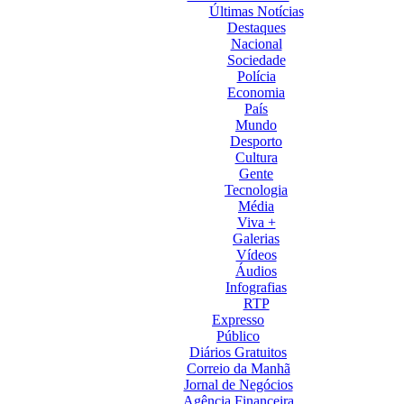
Últimas Notícias
Destaques
Nacional
Sociedade
Polícia
Economia
País
Mundo
Desporto
Cultura
Gente
Tecnologia
Média
Viva +
Galerias
Vídeos
Áudios
Infografias
RTP
Expresso
Público
Diários Gratuitos
Correio da Manhã
Jornal de Negócios
Agência Financeira