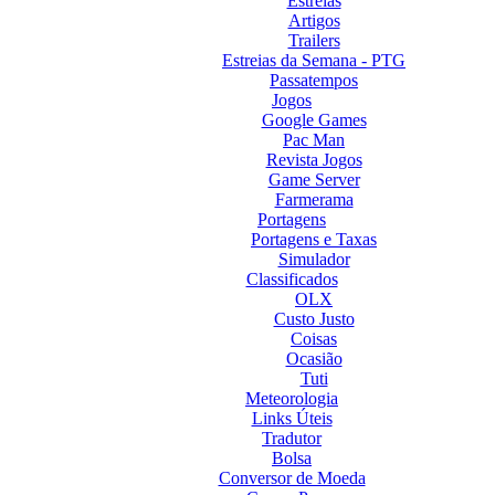
Estreias
Artigos
Trailers
Estreias da Semana - PTG
Passatempos
Jogos
Google Games
Pac Man
Revista Jogos
Game Server
Farmerama
Portagens
Portagens e Taxas
Simulador
Classificados
OLX
Custo Justo
Coisas
Ocasião
Tuti
Meteorologia
Links Úteis
Tradutor
Bolsa
Conversor de Moeda