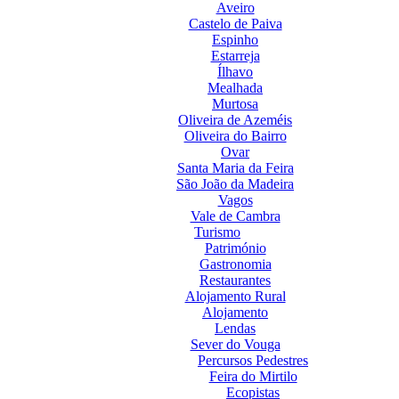
Aveiro
Castelo de Paiva
Espinho
Estarreja
Ílhavo
Mealhada
Murtosa
Oliveira de Azeméis
Oliveira do Bairro
Ovar
Santa Maria da Feira
São João da Madeira
Vagos
Vale de Cambra
Turismo
Património
Gastronomia
Restaurantes
Alojamento Rural
Alojamento
Lendas
Sever do Vouga
Percursos Pedestres
Feira do Mirtilo
Ecopistas