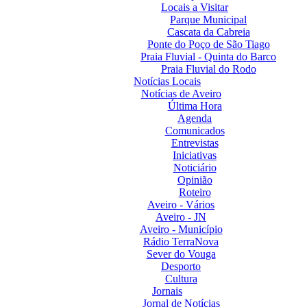
Locais a Visitar
Parque Municipal
Cascata da Cabreia
Ponte do Poço de São Tiago
Praia Fluvial - Quinta do Barco
Praia Fluvial do Rodo
Notícias Locais
Notícias de Aveiro
Última Hora
Agenda
Comunicados
Entrevistas
Iniciativas
Noticiário
Opinião
Roteiro
Aveiro - Vários
Aveiro - JN
Aveiro - Município
Rádio TerraNova
Sever do Vouga
Desporto
Cultura
Jornais
Jornal de Notícias