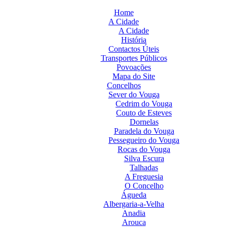
Home
A Cidade
A Cidade
História
Contactos Úteis
Transportes Públicos
Povoações
Mapa do Site
Concelhos
Sever do Vouga
Cedrim do Vouga
Couto de Esteves
Dornelas
Paradela do Vouga
Pessegueiro do Vouga
Rocas do Vouga
Silva Escura
Talhadas
A Freguesia
O Concelho
Águeda
Albergaria-a-Velha
Anadia
Arouca