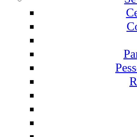
C
Co
Pa
Pess
R