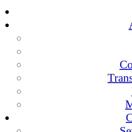
Co
Trans
M
C
Se