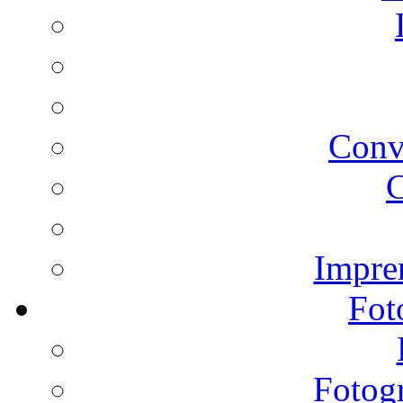
Conv
C
Impren
Fot
Fotogr