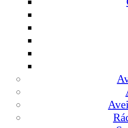
Av
Avei
Rá