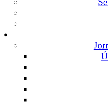
Se
Jor
Ú