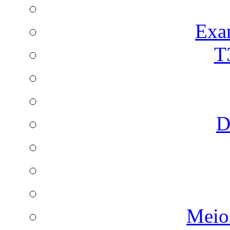
Exa
T
D
Meio