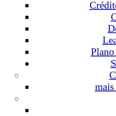
Crédi
C
D
Le
Plano
S
C
mais