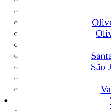
Oliv
Oli
Sant
São 
Va