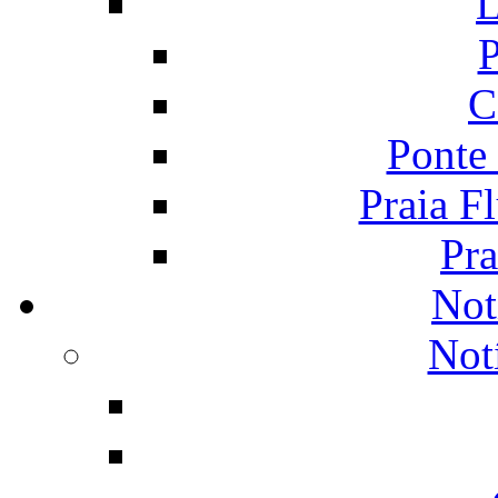
L
P
C
Ponte
Praia F
Pra
Not
Not