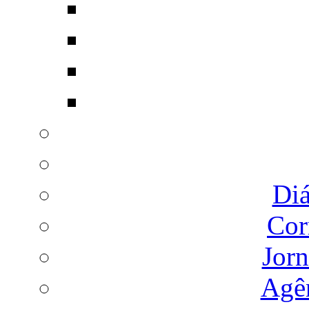
Diá
Cor
Jorn
Agên