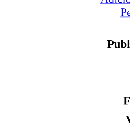
P
Publ
F