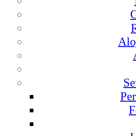
G
R
Alo
Se
Per
F