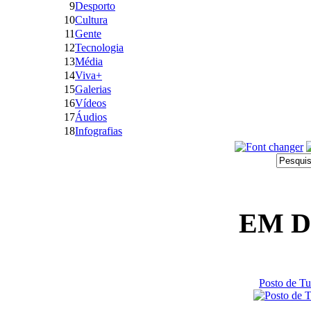
9
Desporto
10
Cultura
11
Gente
12
Tecnologia
13
Média
14
Viva+
15
Galerias
16
Vídeos
17
Áudios
18
Infografias
EM 
Posto de T