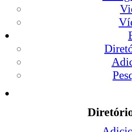
Vi
Ví
Diret
Adi
Pes
Diretóri
Adicio