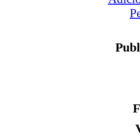
P
Publ
F