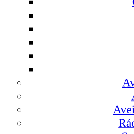
Av
Avei
Rá