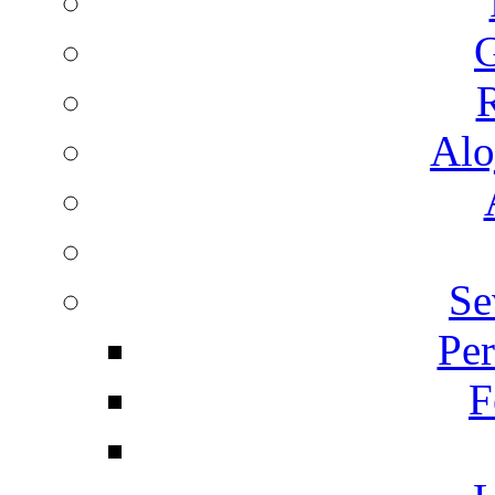
G
R
Alo
Se
Per
F