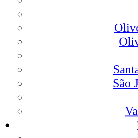
Oliv
Oli
Sant
São 
Va