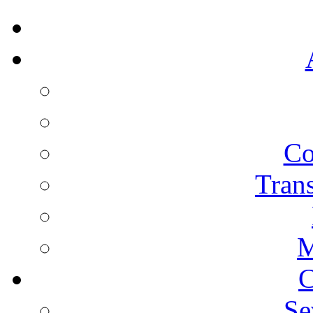
Co
Trans
M
C
Se