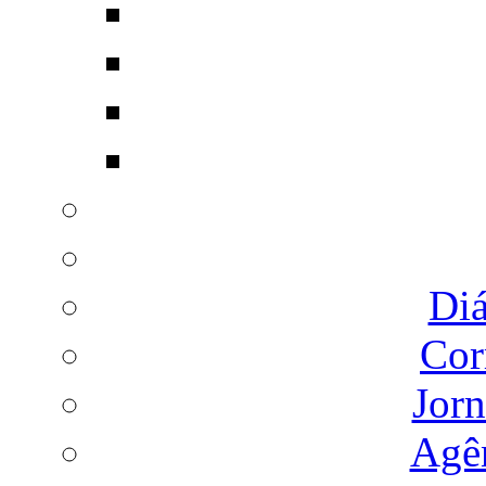
Diá
Cor
Jorn
Agên