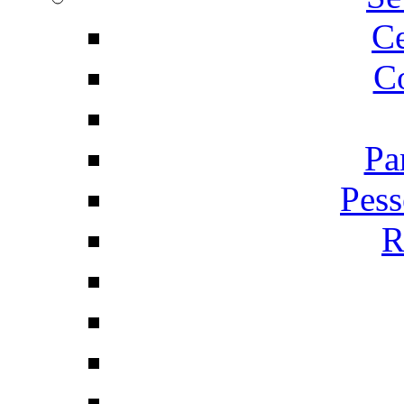
C
Co
Pa
Pess
R