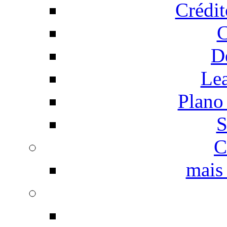
Crédi
C
D
Le
Plano
S
C
mais