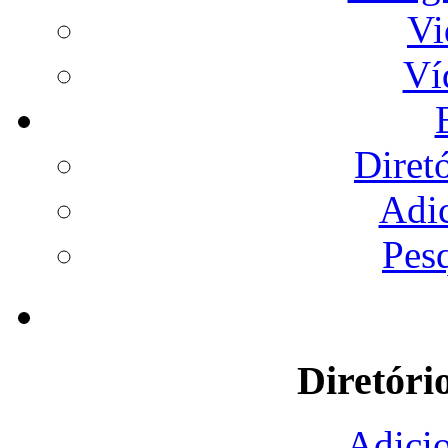
Vi
Ví
Diret
Adi
Pes
Diretóri
Adicio