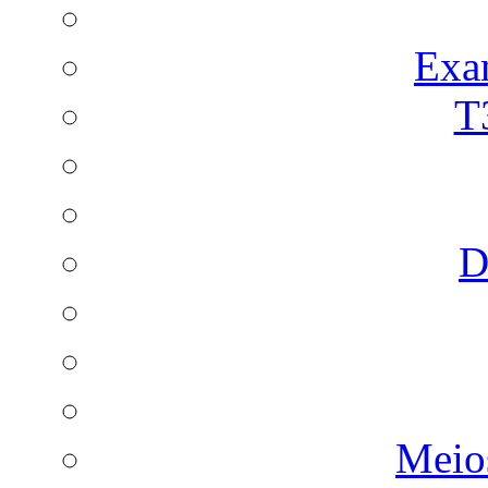
Exa
T
D
Meio