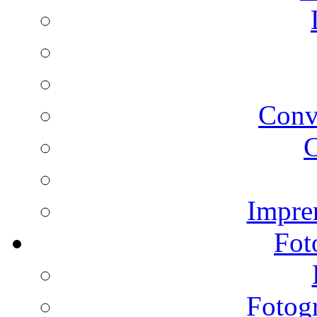
Conv
C
Impren
Fot
Fotogr