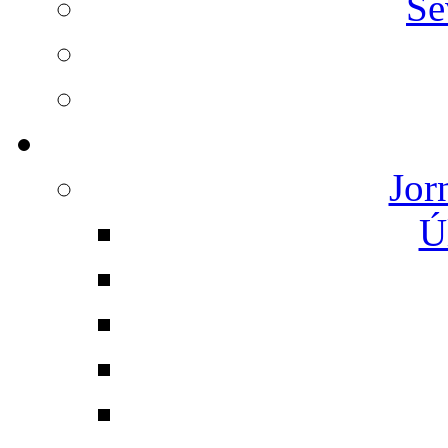
Se
Jor
Ú