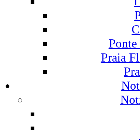
L
P
C
Ponte
Praia F
Pra
Not
Not