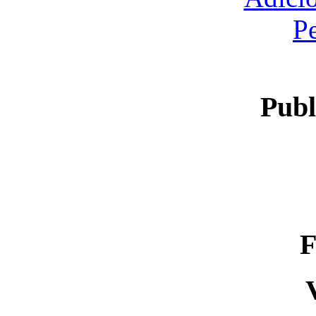
P
Publ
F