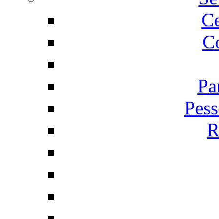
C
Co
Pa
Pess
R