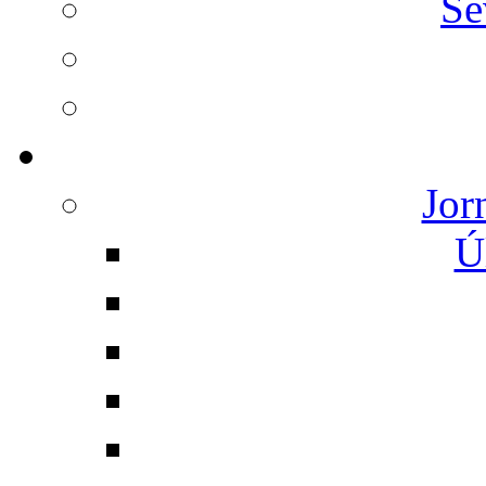
Se
Jor
Ú