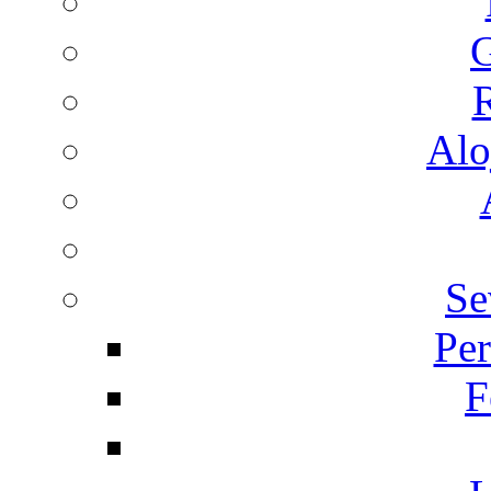
G
R
Alo
Se
Per
F