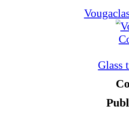
Vougaclas
Glass 
Co
Publ