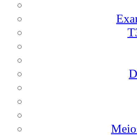
Exa
T
D
Meio