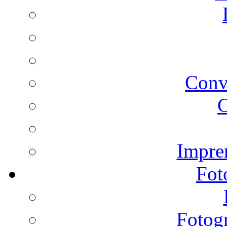
Conv
C
Impren
Fot
Fotogr