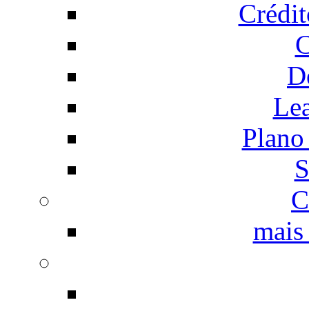
Crédi
C
D
Le
Plano
S
C
mais