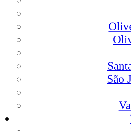
Oliv
Oli
Sant
São 
Va