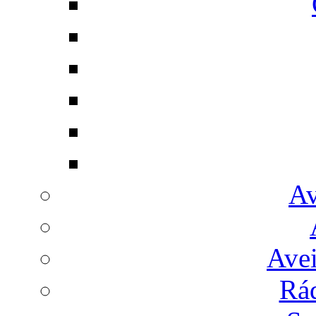
Av
Avei
Rá