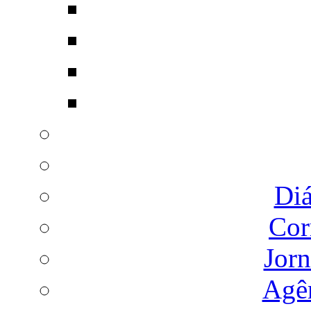
Diá
Cor
Jorn
Agên