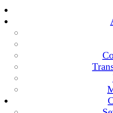
Co
Trans
M
C
Se