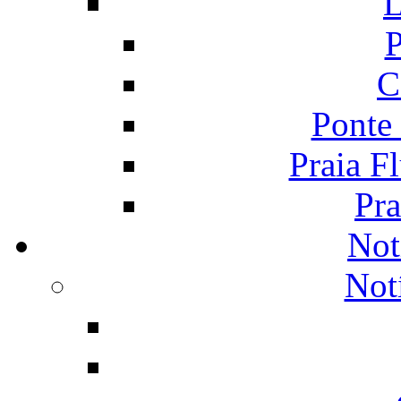
L
P
C
Ponte
Praia F
Pra
Not
Not