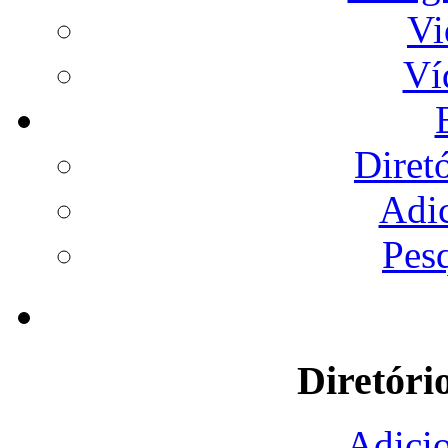
Vi
Ví
Diret
Adi
Pes
Diretóri
Adicio