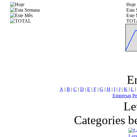
Hoje
Esta
Este
TOT
E
A
|
B
|
C
|
D
|
E
|
F
|
G
|
H
|
I
|
J
|
K
|
L
Empresas
Pe
Le
Categories b
Laz