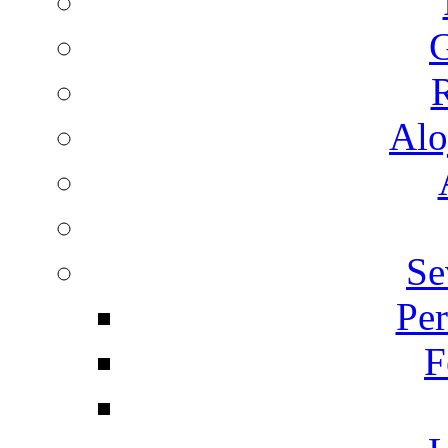
G
R
Alo
Se
Per
F