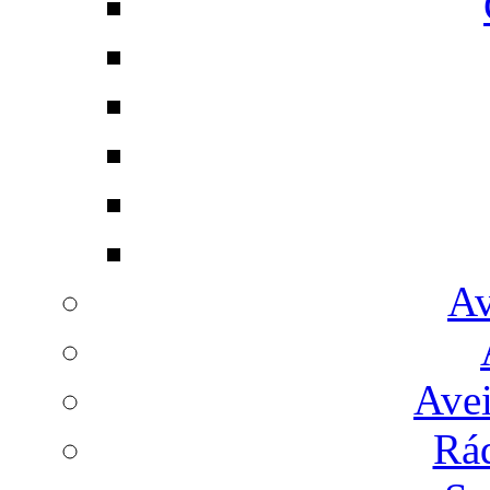
Av
Avei
Rá