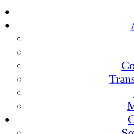
Co
Trans
M
C
Se