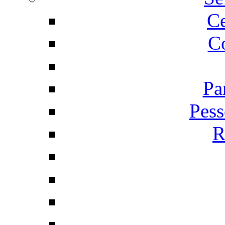
C
Co
Pa
Pess
R