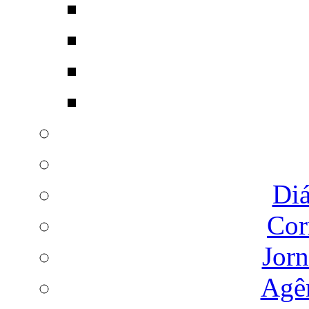
Diá
Cor
Jorn
Agên