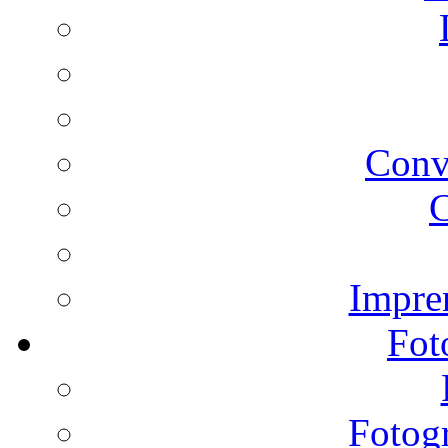
Conv
C
Impren
Fot
Fotogr