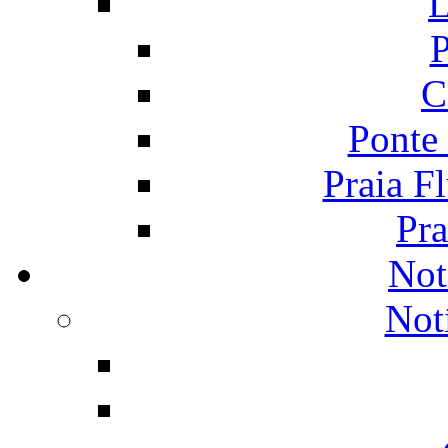
L
P
C
Ponte
Praia F
Pra
Not
Not