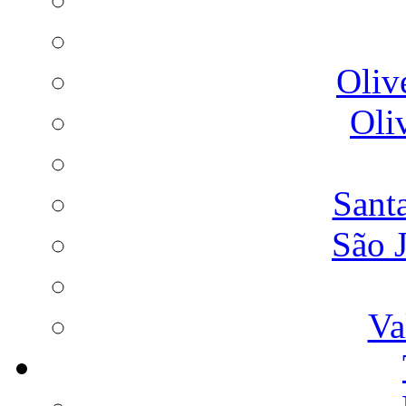
Oliv
Oli
Sant
São 
Va