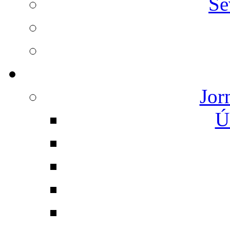
Se
Jor
Ú