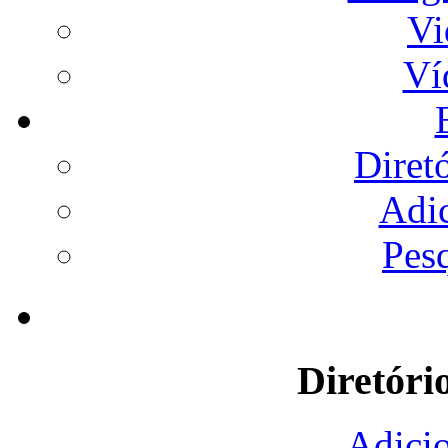
Vi
Ví
Diret
Adi
Pes
Diretóri
Adicio