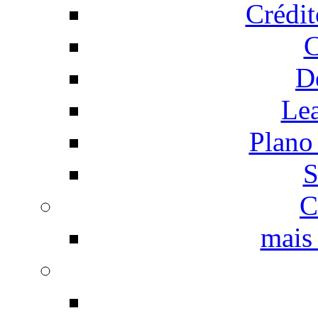
Crédi
C
D
Le
Plano
S
C
mais