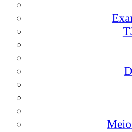
Exa
T
D
Meio