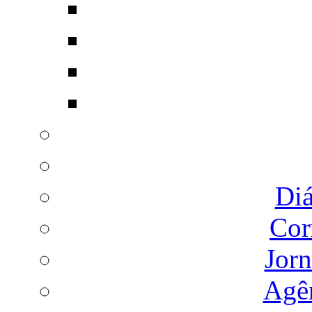
Diá
Cor
Jorn
Agên