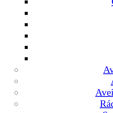
Av
Avei
Rá