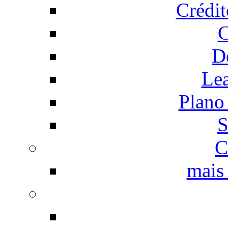
Crédi
C
D
Le
Plano
S
C
mais