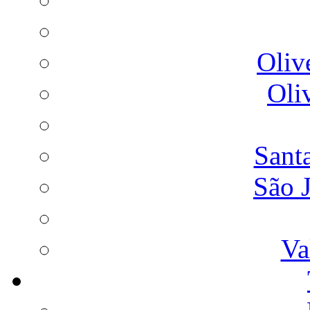
Oliv
Oli
Sant
São 
Va