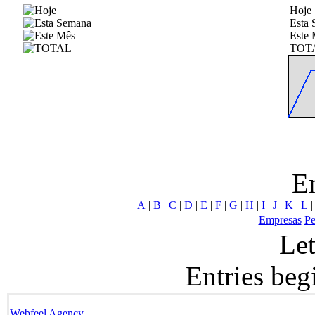
Hoje
Esta
Este 
TOT
E
A
|
B
|
C
|
D
|
E
|
F
|
G
|
H
|
I
|
J
|
K
|
L
Empresas
Pe
Le
Entries be
Webfeel Agency