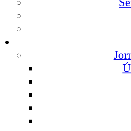
Se
Jor
Ú