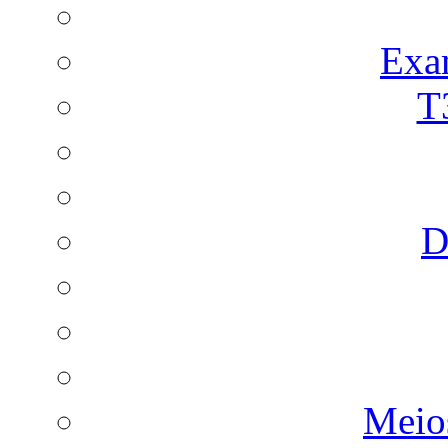
Exa
T
D
Meio