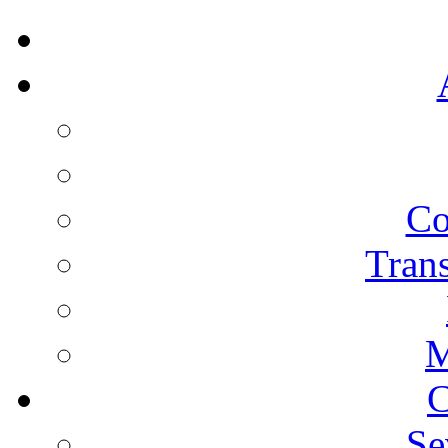
Co
Trans
M
C
Se