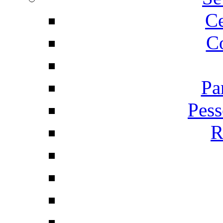
C
Co
Pa
Pess
R