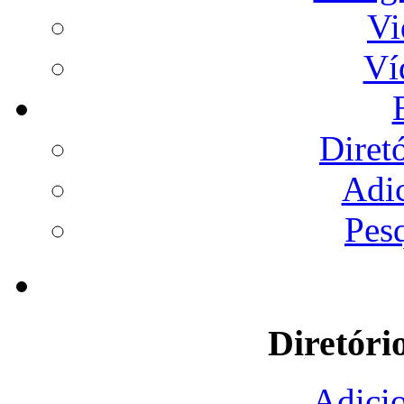
Vi
Ví
Diret
Adi
Pes
Diretóri
Adicio