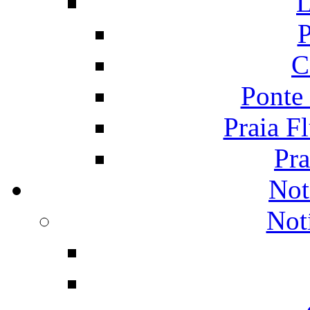
L
P
C
Ponte
Praia F
Pra
Not
Not