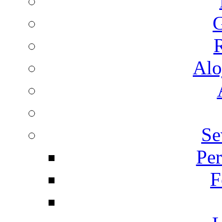
G
R
Alo
Se
Per
F