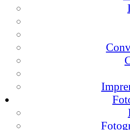
Conv
C
Impren
Fot
Fotogr