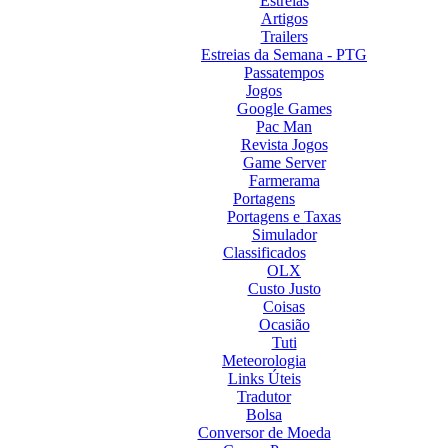
Estreias
Artigos
Trailers
Estreias da Semana - PTG
Passatempos
Jogos
Google Games
Pac Man
Revista Jogos
Game Server
Farmerama
Portagens
Portagens e Taxas
Simulador
Classificados
OLX
Custo Justo
Coisas
Ocasião
Tuti
Meteorologia
Links Úteis
Tradutor
Bolsa
Conversor de Moeda