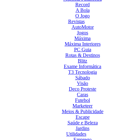
Record
A Bola
O Jogo
Revistas
AutoMotor
Jogos
Máxima
Máxima Interiores
PC Guia
Rotas & Destinos
Blitz
Exame Informática
T3 Tecnologia
Sábado
Visão
Deco Proteste
Caras
Futebol
Marketeer
Meios & Publicidade
Escape
Saúde e Beleza
Jardins
Utilidades
Emprego