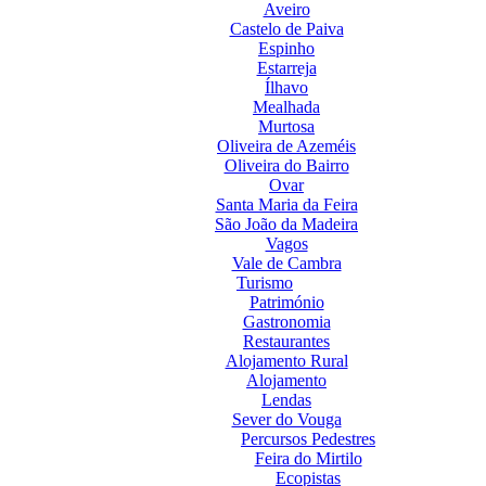
Aveiro
Castelo de Paiva
Espinho
Estarreja
Ílhavo
Mealhada
Murtosa
Oliveira de Azeméis
Oliveira do Bairro
Ovar
Santa Maria da Feira
São João da Madeira
Vagos
Vale de Cambra
Turismo
Património
Gastronomia
Restaurantes
Alojamento Rural
Alojamento
Lendas
Sever do Vouga
Percursos Pedestres
Feira do Mirtilo
Ecopistas