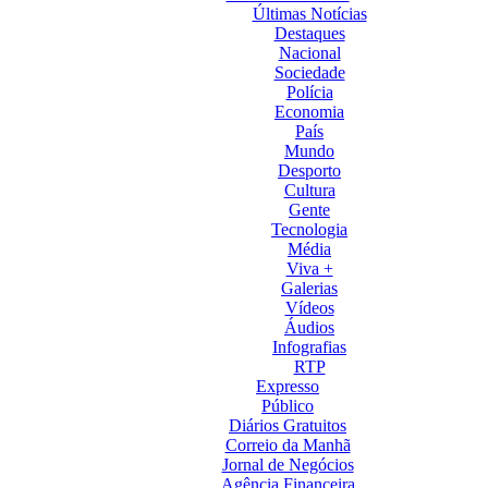
Últimas Notícias
Destaques
Nacional
Sociedade
Polícia
Economia
País
Mundo
Desporto
Cultura
Gente
Tecnologia
Média
Viva +
Galerias
Vídeos
Áudios
Infografias
RTP
Expresso
Público
Diários Gratuitos
Correio da Manhã
Jornal de Negócios
Agência Financeira