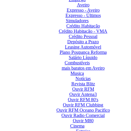
Aveiro
Expresso - Aveiro
Expresso - Últimos
Simuladores
Crédito Habitação
Crédito Habitação - VMA
Crédito Pessoal
Depósito a Prazo
Leasing Automóvel
Plano Poupança Reforma
Salário Líquido
Combustíveis
mais baratos em Aveiro
Musica
Notícias
Revista Blitz
Ouvir RFM
Ouvir Antena3
Ouvir RFM 80's
Ouvir RFM Clubbing
Ouvir RFM Oceano Pacifico
Ouvir Radio Comercial
Ouvir M80
Cinema