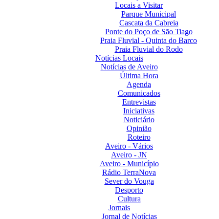
Locais a Visitar
Parque Municipal
Cascata da Cabreia
Ponte do Poço de São Tiago
Praia Fluvial - Quinta do Barco
Praia Fluvial do Rodo
Notícias Locais
Notícias de Aveiro
Última Hora
Agenda
Comunicados
Entrevistas
Iniciativas
Noticiário
Opinião
Roteiro
Aveiro - Vários
Aveiro - JN
Aveiro - Município
Rádio TerraNova
Sever do Vouga
Desporto
Cultura
Jornais
Jornal de Notícias