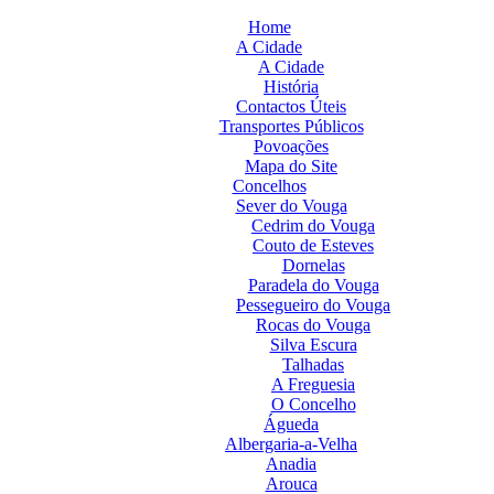
Home
A Cidade
A Cidade
História
Contactos Úteis
Transportes Públicos
Povoações
Mapa do Site
Concelhos
Sever do Vouga
Cedrim do Vouga
Couto de Esteves
Dornelas
Paradela do Vouga
Pessegueiro do Vouga
Rocas do Vouga
Silva Escura
Talhadas
A Freguesia
O Concelho
Águeda
Albergaria-a-Velha
Anadia
Arouca